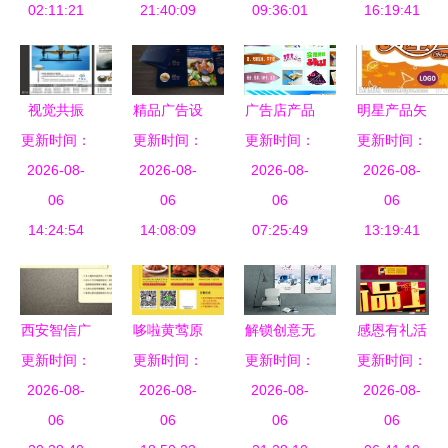
02:11:21
高度
21:40:09
码
09:36:01
间解构与情
16:19:41
感锚点
视觉共振
精品广告设
广告店产品
明星产品矢
系列产品广
更新时间：
更新时间：
计 从灵感
更新时间：
展示 创意
更新时间：
量图 广告
告设计图片
2026-08-
借鉴到创意
2026-08-
设计，点亮
2026-08-
设计中的利
2026-08-
的创新与感
06
落地
06
品牌视觉
06
器与创意宝
06
14:24:54
染力
14:08:09
07:25:49
13:19:41
库
西安智信广
哆啦黄莺原
解锁创意无
感恩有礼活
告设计策划
更新时间：
更新时间：
创设计 单
更新时间：
限可能
动宣传单设
更新时间：
以专业设计
2026-08-
2026-08-
页食品广
PSD广告公
2026-08-
计模板PSD
2026-08-
塑造精品画
06
告，唤醒味
06
司宣传片的
06
素材推荐
06