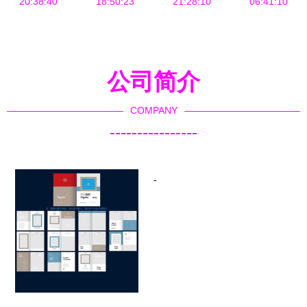
册与品牌形
20:38:40
蕾的平面艺
18:50:23
全流程设计
21:28:10
06:41:10
象
术
指南
公司简介
COMPANY
----------------
-