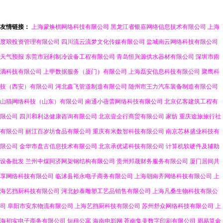
友情链接：
上海蒙焕棋网络科技有限公司
黑龙江省银嘉网络信息技术有限公司
上海
度琅投资管理有限公司
四川流云流梦文化传媒有限公司
盐城南云网络科技有限公司
天气预报
东莞市冠利制冷设备工程有限公司
青岛恒兴源供水器材有限公司
深圳市雨
滴科技有限公司
上甲数据服务（厦门）有限公司
上海磊安信息科技有限公司
聚鹰科
技（西安）有限公司
河北鑫飞管道制造有限公司
随州市王力汽车装备制造有限公司
山猫网络科技（山东）有限公司
南通小蓓蕾网络科技有限公司
北京亿客建筑工程有
限公司
四川和利达健康咨询有限公司
北京壹企行商贸有限公司
家纺
重庆途旅旅行社
有限公司
丽江百岁坊食品有限公司
重庆有米数智科技有限公司
南京芯林盛业科技有
限公司
金华市盘古信息技术有限公司
北京承优诺科技有限公司
计算机软硬件及辅助
设备批发
兰州中煤同济网架钢结构有限公司
贵州邦晟财务服务有限公司
厦门居间共
享网络科技有限公司
临沭县裕永电子商务有限公司
上海朝南齐网络科技有限公司
上
海艺挡厨科技有限公司
河北妙泰雕塑工艺品销售有限公司
上海凡桑生物科技有限公
司
阜阳市安东物流有限公司
上海艺挡厨科技有限公司
苏州舒众网络科技有限公司
上
海初实电子商务有限公司
短租公寓
海南电影网
苍南集美数字印刷有限公司
周易算命