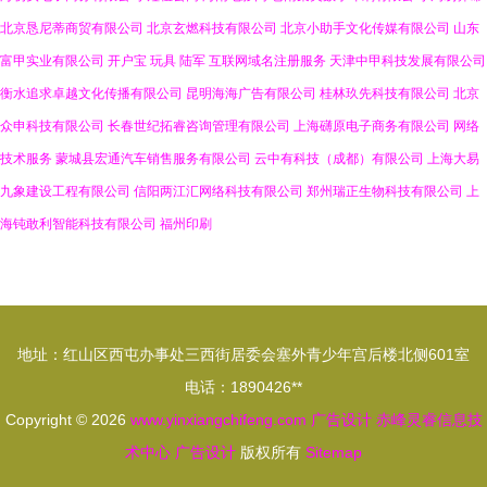
北京恳尼蒂商贸有限公司
北京玄燃科技有限公司
北京小助手文化传媒有限公司
山东
富甲实业有限公司
开户宝
玩具
陆军
互联网域名注册服务
天津中甲科技发展有限公司
衡水追求卓越文化传播有限公司
昆明海海广告有限公司
桂林玖先科技有限公司
北京
众申科技有限公司
长春世纪拓睿咨询管理有限公司
上海礴原电子商务有限公司
网络
技术服务
蒙城县宏通汽车销售服务有限公司
云中有科技（成都）有限公司
上海大易
九象建设工程有限公司
信阳两江汇网络科技有限公司
郑州瑞正生物科技有限公司
上
海钝敢利智能科技有限公司
福州印刷
地址：红山区西屯办事处三西街居委会塞外青少年宫后楼北侧601室
电话：1890426**
Copyright © 2026
www.yinxiangchifeng.com
广告设计
赤峰灵睿信息技
术中心
广告设计
版权所有
Sitemap